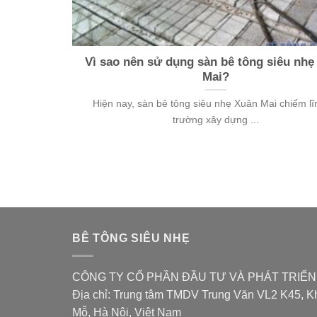
Vì sao nên sử dụng sàn bê tông siêu nhẹ
Mai?
Hiện nay, sàn bê tông siêu nhẹ Xuân Mai chiếm lĩn
trường xây dựng ...
BÊ TÔNG SIÊU NHẸ
CÔNG TY CỔ PHẦN ĐẦU TƯ VÀ PHÁT TRIÊ
Địa chỉ: Trung tâm TMDV Trung Văn VL2 K45, Kh
Mỗ, Hà Nội, Việt Nam