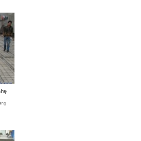
nhẹ
ứng