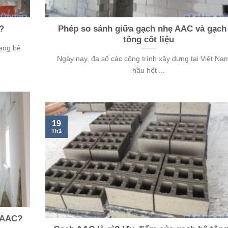
?
Phép so sánh giữa gạch nhẹ AAC và gạch
tông cốt liệu
dạng bê
Ngày nay, đa số các công trình xây dựng tại Việt Nam
hầu hết ...
19
Th1
 AAC?