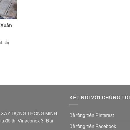
 Xuân
h thị
KẾT NỐI VỚI CHÚNG TÔI
̉N XÂY DỰNG THÔNG MINH
Bê tông trên Pinterest
u đô thị Vinaconex 3, Đại
Bê tông trên Facebook