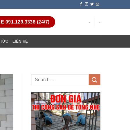
 091.129.3338 (24/7)
-
-
 TỨC
LIÊN HỆ