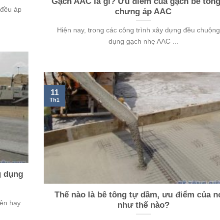
Gạch AAC là gì? Ưu điểm của gạch bê tông
 đều áp
chưng áp AAC
Hiện nay, trong các công trình xây dựng đều chuộng
dụng gạch nhẹ AAC ...
11
Th1
g dụng
Thế nào là bê tông tự dầm, ưu điểm của nó
iện hay
như thế nào?