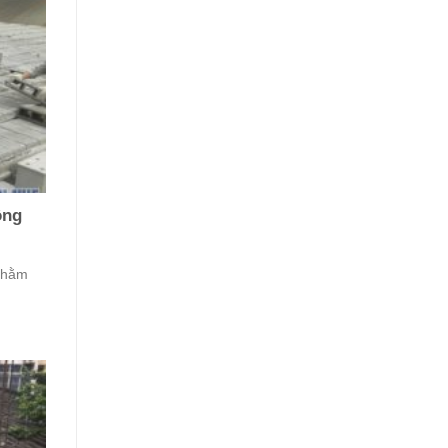
ông
 nhằm