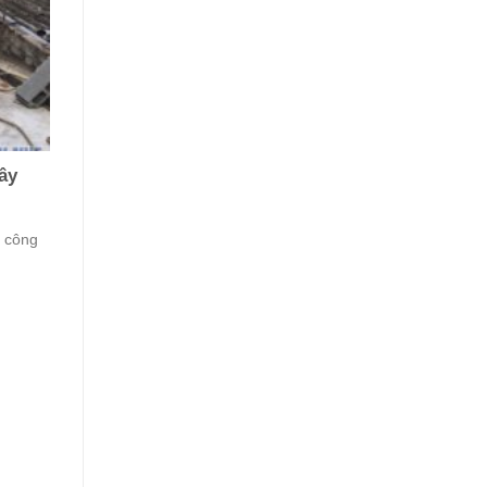
ây
c công