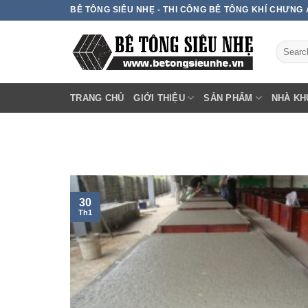
Skip
BÊ TÔNG SIÊU NHẸ - THI CÔNG BÊ TÔNG KHÍ CHƯNG
to
content
TRANG CHỦ
GIỚI THIỆU
SẢN PHẨM
NHÀ KH
30
Th1