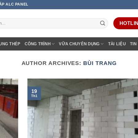
 ÁP ALC PANEL
HOTLINE
UNG THÉP
CÔNG TRÌNH
VỮA CHUYÊN DỤNG
TÀI LIỆU
TIN
AUTHOR ARCHIVES:
BÙI TRANG
19
Th1