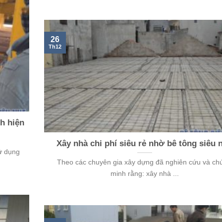
26
Th12
h hiện
Xây nhà chi phí siêu rẻ nhờ bê tông siêu 
ử dụng
Theo các chuyên gia xây dựng đã nghiên cứu và ch
minh rằng: xây nhà ...