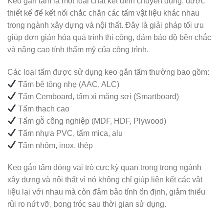
Keo gắn tấm là một loại chất kết dính chuyên dụng, được
thiết kế để kết nối chắc chắn các tấm vật liệu khác nhau
trong ngành xây dựng và nội thất. Đây là giải pháp tối ưu
giúp đơn giản hóa quá trình thi công, đảm bảo độ bền chắc
và nâng cao tính thẩm mỹ của công trình.
Các loại tấm được sử dụng keo gắn tấm thường bao gồm:
Tấm bê tông nhẹ (AAC, ALC)
Tấm Cemboard, tấm xi măng sợi (Smartboard)
Tấm thạch cao
Tấm gỗ công nghiệp (MDF, HDF, Plywood)
Tấm nhựa PVC, tấm mica, alu
Tấm nhôm, inox, thép
Keo gắn tấm đóng vai trò cực kỳ quan trọng trong ngành
xây dựng và nội thất vì nó không chỉ giúp liên kết các vật
liệu lại với nhau mà còn đảm bảo tính ổn định, giảm thiểu
rủi ro nứt vỡ, bong tróc sau thời gian sử dụng.