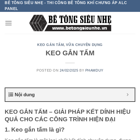
BÊ TÔNG SIÊU NHẸ - THI CÔNG BÊ TÔNG KHÍ CHƯNG ÁP ALC
Skip
PANEL
to
content
KEO GẮN TẤM
,
VỮA CHUYÊN DỤNG
KEO GẮN TẤM
POSTED ON
24/02/2025
BY
PHAMDUY
Nội dung
KEO GẮN TẤM – GIẢI PHÁP KẾT DÍNH HIỆU
QUẢ CHO CÁC CÔNG TRÌNH HIỆN ĐẠI
1. Keo gắn tấm là gì?