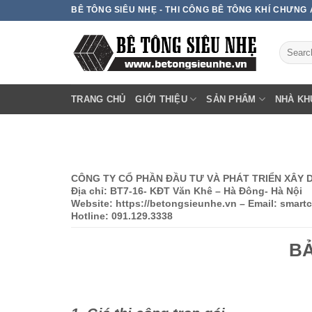
Skip
BÊ TÔNG SIÊU NHẸ - THI CÔNG BÊ TÔNG KHÍ CHƯNG
to
content
TRANG CHỦ
GIỚI THIỆU
SẢN PHẨM
NHÀ KH
CÔNG TY CỔ PHẦN ĐẦU TƯ VÀ PHÁT TRIỂN XÂ
Địa chỉ: BT7-16- KĐT Văn Khê – Hà Đông- Hà Nội
Website: https://betongsieunhe.vn – Email: smar
Hotline: 091.129.3338
BẢ