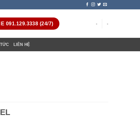
 091.129.3338 (24/7)
-
-
 TỨC
LIÊN HỆ
NEL