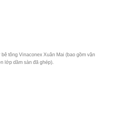
áy bê tông Vinaconex Xuân Mai (bao gồm vận
ên lớp dầm sàn đã ghép).