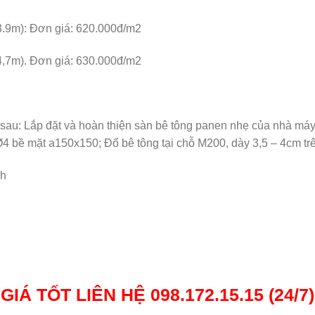
 3.9m): Đơn giá: 620.000đ/m2
 4,7m). Đơn giá: 630.000đ/m2
 sau: Lắp đặt và hoàn thiện sàn bê tông panen nhẹ của nhà m
Ø4 bề mặt a150x150; Đổ bê tông tại chỗ M200, dày 3,5 – 4cm tr
nh
GIÁ TỐT LIÊN HỆ 098.172.15.15 (24/7)