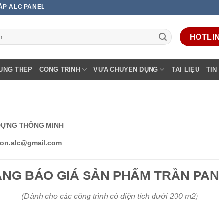
 ÁP ALC PANEL
HOTLINE
UNG THÉP
CÔNG TRÌNH
VỮA CHUYÊN DỤNG
TÀI LIỆU
TIN
Y DỰNG THÔNG MINH
tcon.alc@gmail.com
NG BÁO GIÁ SẢN PHẨM TRẦN PA
(Dành cho các công trình có diện tích dưới 200 m2)