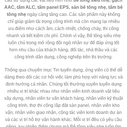
cầu sử dụng các vật liệu mới như
bê tông siêu nhẹ, gạch
AAC, tấm ALC, tấm panel EPS, sàn bê tông nhẹ, tấm bê
tông nhẹ
ngày càng tăng cao. Các sản phẩm này không
chỉ giúp giảm tải trọng công trình mà còn mang lại nhiều
ưu điểm như cách âm, cách nhiệt, chống cháy, thi công
nhanh và tiết kiệm chi phí. Chính vì vậy, Bê tông siêu nhẹ
luôn chú trọng mở rộng đội ngũ nhân sự để đáp ứng tốt
hơn nhu cầu của khách hàng, đối tác, nhà thầu và các
công trình dân dụng, công nghiệp trên thị trường.
Thông qua chuyên mục Tin tuyển dụng, ứng viên có thể dễ
dàng theo dõi các cơ hội việc làm phù hợp với năng lực và
định hướng cá nhân. Chúng tôi thường xuyên tuyển dụng
nhiều vị trí khác nhau như nhân viên kinh doanh vật liệu
xây dựng, nhân viên tư vấn khách hàng, nhân viên kỹ thuật
công trình, thợ thi công lắp đặt sàn panel, nhân viên kho
vận, nhân viên giao nhận, cộng tác viên kinh doanh dự án
và các vị trí hỗ trợ vận hành khác. Mỗi vị trí đều có yêu cầu
riêng, tuy nhiên điểm chung mà Bê tông siêu nhẹ luôn tìm