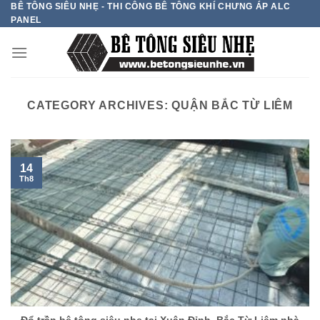
BÊ TÔNG SIÊU NHẸ - THI CÔNG BÊ TÔNG KHÍ CHƯNG ÁP ALC
Skip
PANEL
to
content
CATEGORY ARCHIVES:
QUẬN BẮC TỪ LIÊM
14
Th8