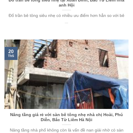
Đổ trần bê tông siêu nhẹ tại Xuân Đỉnh, Bắc Từ Liêm nhà
anh Hội
Đổ trần bê tông siêu nhẹ có nhiều ưu điểm hơn hẳn so với bê
...
20
Th5
Nâng tầng giá rẻ với sàn bê tông nhẹ nhà chị Hoài, Phú
Diễn, Bắc Từ Liêm Hà Nội
Nâng tầng nhà phố không còn là vấn đề nan giải nhờ có sàn