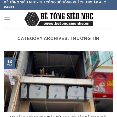
BÊ TÔNG SIÊU NHẸ - THI CÔNG BÊ TÔNG KHÍ CHƯNG ÁP ALC
Skip
PANEL
to
content
CATEGORY ARCHIVES:
THƯỜNG TÍN
13
Th5