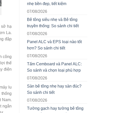
nhẹ bền đẹp, tiết kiệm
07/08/2026
Bê tông siêu nhẹ và Bê tông
truyền thống: So sánh chi tiết
ơ sở hạ
ơn La.
07/08/2026
ựng đập
Panel ALC và EPS loại nào tốt
hơn? So sánh chi tiết
07/08/2026
nh công
lợi thế
Tấm Cemboard và Panel ALC:
áy điện
So sánh và chọn loại phù hợp
07/08/2026
Sàn bê tông nhẹ hay sàn đúc?
 máy lu
So sánh chi tiết
 thống
ệt Nam.
07/08/2026
út ngắn
Tường gạch hay tường bê tông
tư.