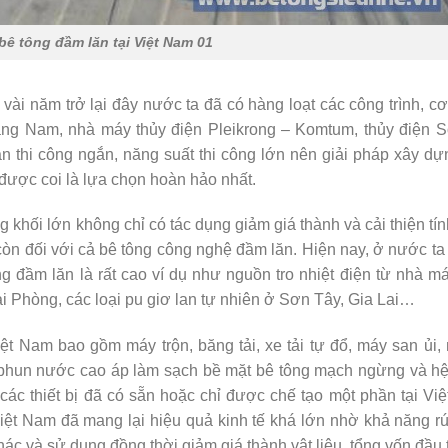
ê tông đầm lăn tại Việt Nam 01
 vài năm trở lại đây nước ta đã có hàng loạt các công trình, c
ng Nam, nhà máy thủy điện Pleikrong – Komtum, thủy điện S
ian thi công ngắn, năng suất thi công lớn nên giải pháp xây d
được coi là lựa chọn hoàn hảo nhất.
 khối lớn không chỉ có tác dụng giảm giá thành và cải thiện tí
n đối với cả bê tông công nghệ đầm lăn. Hiện nay, ở nước ta 
 đầm lăn là rất cao ví dụ như nguồn tro nhiệt điện từ nhà m
ải Phòng, các loại pu giơ lan tự nhiên ở Sơn Tây, Gia Lai…
iệt Nam bao gồm máy trộn, băng tải, xe tải tự đổ, máy san ủi,
 phun nước cao áp làm sạch bề mặt bê tông mạch ngừng và hệ
ác thiết bị đã có sẵn hoặc chỉ được chế tạo một phần tại Vi
iệt Nam đã mang lại hiệu quả kinh tế khá lớn nhờ khả năng r
hác và sử dụng đồng thời giảm giá thành vật liệu, tổng vốn đầu 