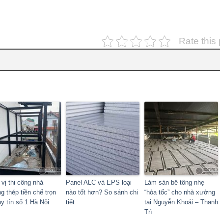
Rate this
vị thi công nhà
Panel ALC và EPS loại
Làm sàn bê tông nhẹ
g thép tiền chế trọn
nào tốt hơn? So sánh chi
“hỏa tốc” cho nhà xưởng
uy tín số 1 Hà Nội
tiết
tại Nguyễn Khoái – Thanh
Trì