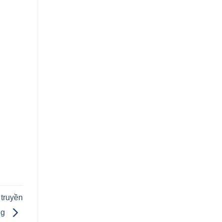
truyền
ng