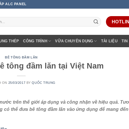
 ÁP ALC PANEL
HOTLINE
UNG THÉP
CÔNG TRÌNH
VỮA CHUYÊN DỤNG
TÀI LIỆU
TIN
BÊ TÔNG ĐẦM LĂN
 tông đầm lăn tại Việt Nam
D ON
25/03/2017
BY
QUỐC TRUNG
nước trên thế giới áp dụng và công nhận về hiệu quả. Tươ
ng có thể đưa bê tông đầm lăn vào ứng dụng để mang đến