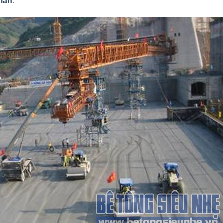
 lăn
.