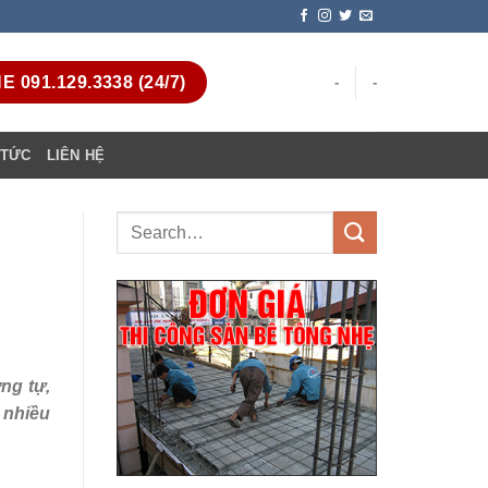
 091.129.3338 (24/7)
-
-
 TỨC
LIÊN HỆ
ng tự,
 nhiều