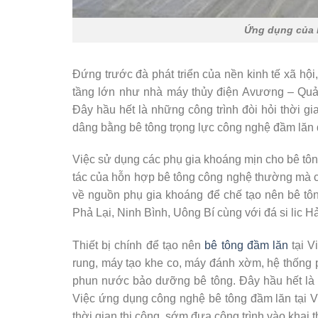
Ứng dụng của b
Đứng trước đà phát triển của nền kinh tế xã hội,
tầng lớn như nhà máy thủy điện Avương – Quả
Đây hầu hết là những công trình đòi hỏi thời g
dâng bằng bê tông trọng lực công nghệ đầm lăn 
Việc sử dụng các phụ gia khoáng mịn cho bê tông
tác của hỗn hợp bê tông công nghệ thường mà cò
về nguồn phụ gia khoáng để chế tạo nên bê tông
Phả Lại, Ninh Bình, Uông Bí cùng với đá si lic H
Thiết bị chính để tạo nên
bê tông đầm lăn
tại V
rung, máy tạo khe co, máy đánh xờm, hệ thống
phun nước bảo dưỡng bê tông. Đây hầu hết là c
Việc ứng dụng công nghệ bê tông đầm lăn tại V
thời gian thi công, sớm đưa công trình vào khai t