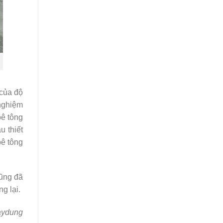
 của độ
 nghiệm
bê tông
u thiết
bê tông
cũng đã
g lại.
aydung