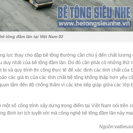
ê tông đầm lăn tại Việt Nam 02
ng lực thay cho đập bê tông thường cần chú ý đến chất lượng
ếu duy nhất của bê tông đầm lăn. Do đó cần phải có những thử
ết bị và quy trình thi công thực tế để xác định các tính chất của 
bảo các giá trị của các tính chất bê tông không thấp hơn yêu cầ
quan tâm đến độ chống thấm vì các khe tiếp giáp giữa các lớp 
 một số công trình xây dựng trọng điểm tại Việt Nam nói trên 
g định lợi ích tuyệt vời mà công nghệ bê tông đầm lăn này man
Nguồn:vatlieux