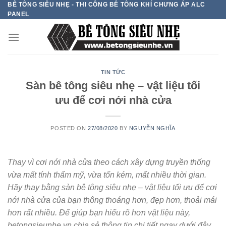
BÊ TÔNG SIÊU NHẸ - THI CÔNG BÊ TÔNG KHÍ CHƯNG ÁP ALC
Skip
PANEL
to
content
TIN TỨC
Sàn bê tông siêu nhẹ – vật liệu tối
ưu để cơi nới nhà cửa
POSTED ON
27/08/2020
BY
NGUYỄN NGHĨA
Thay vì cơi nới nhà cửa theo cách xây dựng truyền thống
vừa mất tính thẩm mỹ, vừa tốn kém, mất nhiều thời gian.
Hãy thay bằng sàn bê tông siêu nhẹ – vật liệu tối ưu để cơi
nới nhà cửa của bạn thông thoáng hơn, đẹp hơn, thoải mái
hơn rất nhiều. Để giúp bạn hiểu rõ hơn vật liệu này,
betongsieunhe.vn chia sẻ thông tin chi tiết ngay dưới đây,