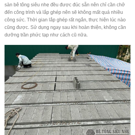
sàn bê tông siêu nhẹ đều được đúc sẵn nên chỉ cần chở
đến công trình và lắp ghép nên sẽ không mất quá nhiều
công sức. Thời gian lắp ghép rất ngắn, thực hiện lúc nào
cũng được. Sử dụng ngay sau khi hoàn thiện, không cần
dưỡng trần phức tạp như cách cũ nữa.