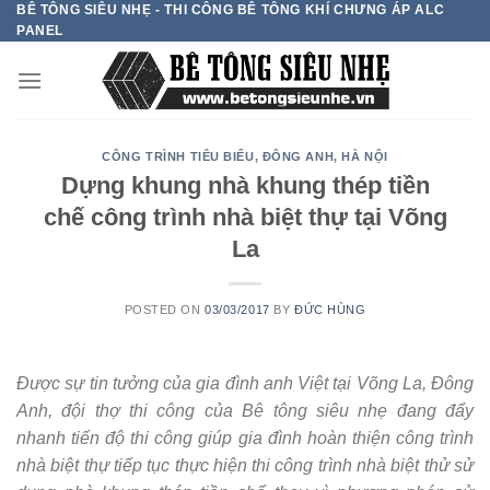
BÊ TÔNG SIÊU NHẸ - THI CÔNG BÊ TÔNG KHÍ CHƯNG ÁP ALC
Skip
PANEL
to
content
CÔNG TRÌNH TIÊU BIỂU
,
ĐÔNG ANH
,
HÀ NỘI
Dựng khung nhà khung thép tiền
chế công trình nhà biệt thự tại Võng
La
POSTED ON
03/03/2017
BY
ĐỨC HÙNG
Được sự tin tưởng của gia đình anh Việt tại Võng La, Đông
Anh, đội thợ thi công của Bê tông siêu nhẹ đang đẩy
nhanh tiến độ thi công giúp gia đình hoàn thiện công trình
nhà biệt thự tiếp tục thực hiện thi công trình nhà biệt thử sử