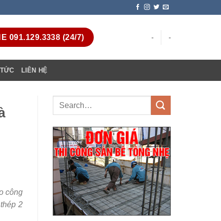
 091.129.3338 (24/7)
-
-
 TỨC
LIÊN HỆ
à
ho công
 thép 2