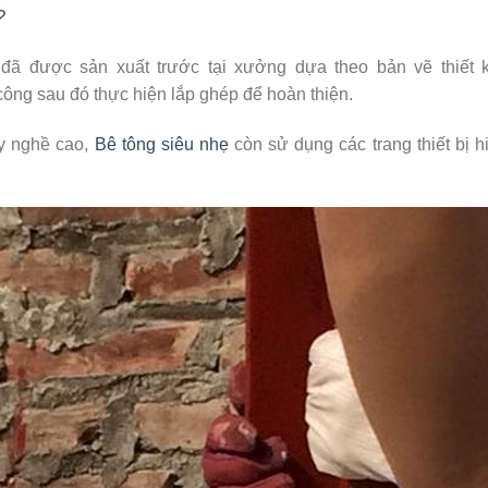
?
 đã được sản xuất trước tại xưởng dựa theo bản vẽ thiết 
công sau đó thực hiện lắp ghép để hoàn thiện.
ay nghề cao,
Bê tông siêu nhẹ
còn sử dụng các trang thiết bị h