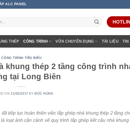
 ÁP ALC PANEL
HOTLINE
UNG THÉP
CÔNG TRÌNH
VỮA CHUYÊN DỤNG
TÀI LIỆU
TIN
CÔNG TRÌNH TIÊU BIỂU
à khung thép 2 tầng công trình nh
g tại Long Biên
ED ON
21/02/2017
BY
ĐỨC HÙNG
ẹ đã tiếp tục hoàn thiện việc lắp ghép nhà khung thép 2 tầng c
 là loạt ảnh cận cảnh vể quy trình lắp ghép kết cấu nhà khung