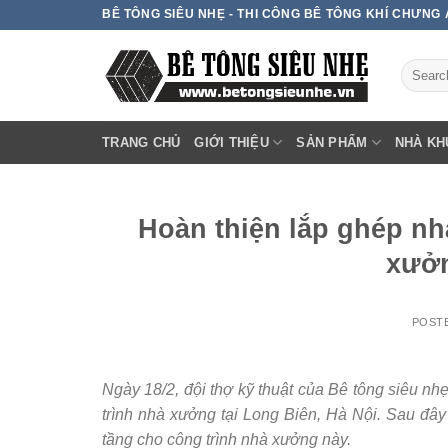
Skip
BÊ TÔNG SIÊU NHẸ - THI CÔNG BÊ TÔNG KHÍ CHƯNG
to
content
TRANG CHỦ
GIỚI THIỆU
SẢN PHẨM
NHÀ KH
Hoàn thiện lắp ghép nh
xưởn
POST
Ngày 18/2, đội thợ kỹ thuật của Bê tông siêu nh
trình nhà xưởng tại Long Biên, Hà Nội. Sau đây
tầng cho công trình nhà xưởng này.