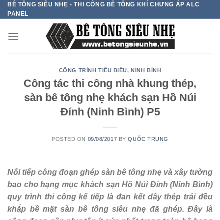
BÊ TÔNG SIÊU NHẸ - THI CÔNG BÊ TÔNG KHÍ CHƯNG ÁP ALC
Skip
PANEL
to
content
CÔNG TRÌNH TIÊU BIỂU
,
NINH BÌNH
Công tác thi công nhà khung thép,
sàn bê tông nhẹ khách sạn Hồ Núi
Đính (Ninh Bình) P5
POSTED ON
09/08/2017
BY
QUỐC TRUNG
Nối tiếp công đoạn ghép sàn bê tông nhẹ và xây tường
bao cho hạng mục khách sạn Hồ Núi Đính (Ninh Bình)
quy trình thi công kế tiếp là đan kết dây thép trải đều
khắp bề mặt sàn bê tông siêu nhẹ đã ghép. Đây là