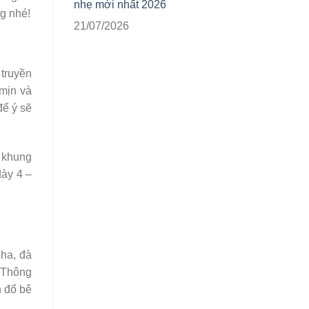
nhẹ mới nhất 2026
ng nhé!
21/07/2026
 truyền
mịn và
để ý sẽ
 khung
dày 4 –
pha, đà
. Thông
n đổ bê