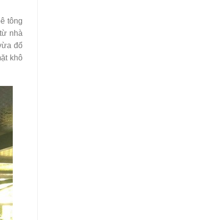
bê tông
 từ nhà
 vừa đổ
mặt khô