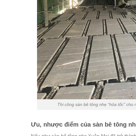
Thi công sàn bê tông nhẹ “hỏa tốc” cho 
Ưu, nhược điểm của sàn bê tông nh