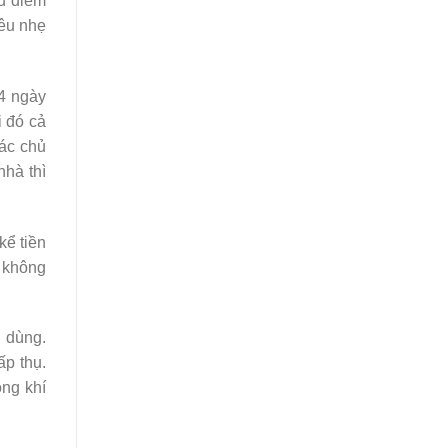
u điểm
iêu nhẹ
 4 ngày
i đó cả
các chủ
nhà thì
kể tiền
, không
 dùng.
ấp thụ.
ông khí