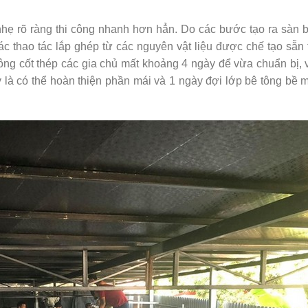
u nhẹ rõ ràng thi công nhanh hơn hẳn. Do các bước tạo ra sàn 
ác thao tác lắp ghép từ các nguyên vật liệu được chế tạo sẵn
ng cốt thép các gia chủ mất khoảng 4 ngày để vừa chuẩn bị,
y là có thể hoàn thiện phần mái và 1 ngày đợi lớp bê tông bề 