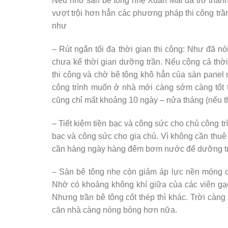
Nếu như sàn bê tông nhẹ Xuân Mai đã trở thàn
vượt trội hơn hẳn các phương pháp thi công trần
như
– Rút ngắn tối đa thời gian thi công: Như đã nó
chưa kể thời gian dưỡng trần. Nếu cộng cả thờ
thi công và chờ bê tông khô hẳn của sàn panel 
công trình muốn ở nhà mới càng sớm càng tốt t
cũng chỉ mất khoảng 10 ngày – nửa tháng (nếu thờ
– Tiết kiệm tiền bạc và công sức cho chủ công trì
bạc và công sức cho gia chủ. Vì không cần thuê v
cần hàng ngày hàng đêm bơm nước để dưỡng trầ
– Sàn bê tông nhẹ còn giảm áp lực nền móng c
Nhờ có khoảng không khí giữa của các viên gạch
Nhưng trần bê tông cốt thép thì khác. Trời càn
căn nhà càng nóng bỏng hơn nữa.