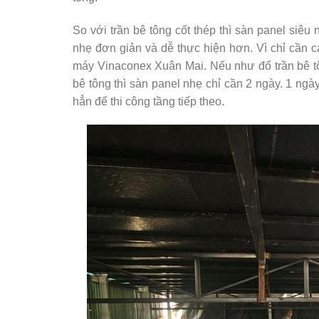
So với trần bê tông cốt thép thì sàn panel siê
nhẹ đơn giản và dễ thực hiện hơn. Vì chỉ cần c
máy Vinaconex Xuân Mai. Nếu như đổ trần bê tô
bê tông thì sàn panel nhẹ chỉ cần 2 ngày. 1 ngà
hẳn để thi công tầng tiếp theo.