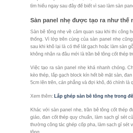
tìm hiểu ngay sau đây để biết vì sao làm sàn pan
Sàn panel nhẹ được tạo ra như thế 
Sàn bê tông nhẹ về cảm quan sau khi thi công ho
thống. Vì lớp trên cùng của sàn panel nhẹ cũ
sau khi khô lại là có thể lát gạch hoặc làm sàn 
không nhận ra đâu mới là trần bê tông cốt thép 
Việc tạo ra sàn panel nhẹ khá nhanh chóng. C
kèo thép, lắp gạch block kín hết bề mặt sàn, đ
5cm lên trên, cán phẳng và đợi khô, đó chính là q
Xem thêm:
Lắp ghép sàn bê tông nhẹ trong đê
Khác với sàn panel nhẹ, trần bê tông cốt thép 
giáo, đan cốt thép quy chuẩn, làm sạch gỉ sét 
thường công tác ghép cốp pha, làm sạch gỉ sét 
tông.