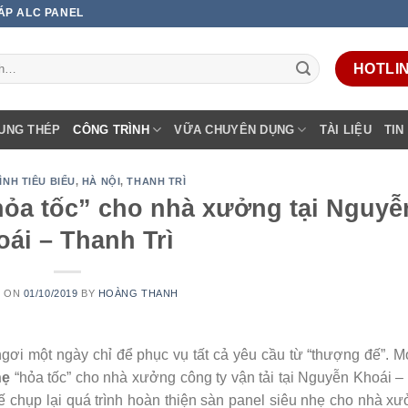
 ÁP ALC PANEL
HOTLINE
UNG THÉP
CÔNG TRÌNH
VỮA CHUYÊN DỤNG
TÀI LIỆU
TIN
NH TIÊU BIỂU
,
HÀ NỘI
,
THANH TRÌ
hỏa tốc” cho nhà xưởng tại Nguyễ
ái – Thanh Trì
D ON
01/10/2019
BY
HOÀNG THANH
i một ngày chỉ để phục vụ tất cả yêu cầu từ “thượng đế”. M
hẹ
“hỏa tốc” cho nhà xưởng công ty vận tải tại Nguyễn Khoái 
ế chụp lại quá trình hoàn thiện sàn panel siêu nhẹ cho nhà xư