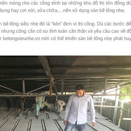
nền móng cho các công trình tại những khu đô thị lớn đông đ
 dựng hay cơi nới, sửa chữa,…nên sử dụng sàn bê tông nhẹ.
ê tông siêu nhẹ đó là “kén” đơn vị thi công. Dù các bước để
ẵn nhưng cũng cần có sự tính toán cẩn thận và yêu cầu cao về đ
hư betongsieunhe.vn mới có thể khiến sàn bê tông nhẹ phát h