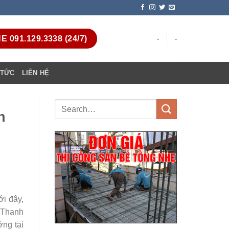
 091.129.3338 (24/7)
-
-
 TỨC
LIÊN HỆ
n
ới đây,
– Thanh
ởng tại