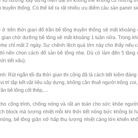
h xu hướng xây dựng hiện đại thì không thể không có những ư
 truyền thống. Có thể kể ra rất nhiều ưu điểm cảu sàn panel s
i ở trên thời gian đổ trần bê tông truyền thống sẽ mất khoảng
i gian chờ dưỡng bê tông sẽ mất khoảng 1 tuần nữa. Trong kh
nhẹ chỉ mất 2 ngày. Sự chênh lệch quá lớn này cho thấy nếu 
hì nên chọn cách đổ sàn bê tông nhẹ. Dù có làm đến 5 tầng 
i tiết xấu).
nh: Rút ngắn tối đa thời gian thi công đã là cách tiết kiệm đáng 
ị trí tập kết vật liệu xây dựng, không cần thuê người trông coi
n bê tông cốt thép,…
ho công trình, chống nóng và rất an toàn cho sức khỏe người
 block mà lượng nhiệt mỗi khi thời tiết nóng bức không bị h
g nóng, bê tông giãn nở hấp thụ lượng nhiệt càng lớn khiến kh