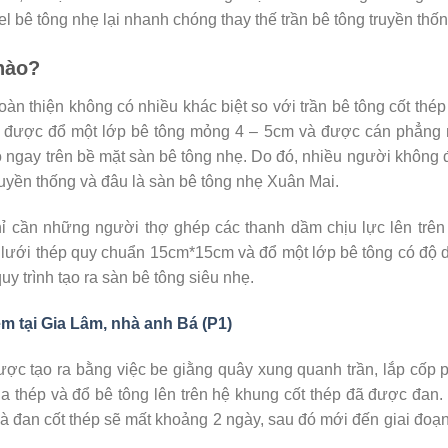
el bê tông nhẹ lại nhanh chóng thay thế trần bê tông truyền thố
nào?
àn thiện không có nhiều khác biệt so với trần bê tông cốt thép
ng được đổ một lớp bê tông mỏng 4 – 5cm và được cán phẳng 
gỗ ngay trên bề mặt sàn bê tông nhẹ. Do đó, nhiều người không 
truyền thống và đâu là sàn bê tông nhẹ Xuân Mai.
hỉ cần những người thợ ghép các thanh dầm chịu lực lên trên
an lưới thép quy chuẩn 15cm*15cm và đổ một lớp bê tông có độ 
uy trình tạo ra sàn bê tông siêu nhẹ.
m tại Gia Lâm, nhà anh Bá (P1)
được tạo ra bằng việc be giằng quây xung quanh trần, lắp cốp 
của thép và đổ bê tông lên trên hệ khung cốt thép đã được đan
và đan cốt thép sẽ mất khoảng 2 ngày, sau đó mới đến giai đoạ