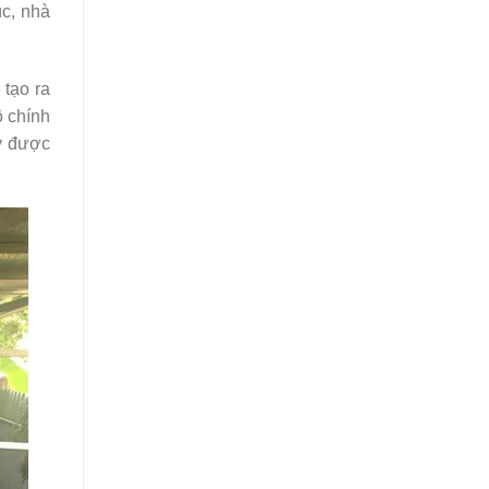
úc, nhà
 tạo ra
ộ chính
uy được