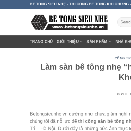
Skip
BÊ TÔNG SIÊU NHẸ - THI CÔNG BÊ TÔNG KHÍ CHƯNG
to
content
TRANG CHỦ
GIỚI THIỆU
SẢN PHẨM
NHÀ KH
CÔNG TRÌ
Làm sàn bê tông nhẹ “
Kho
POSTE
Betongsieunhe.vn dường như chưa giám nghỉ ngơ
chúng tôi đã nỗ lực để
thi công sàn bê tông n
Trì – Hà Nội. Dưới đây là những bức ảnh thực t