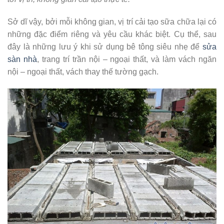
Sở dĩ vậy, bởi mỗi không gian, vị trí cải tạo sữa chữa lại có
những đặc điểm riêng và yêu cầu khác biệt. Cụ thể, sau
đây là những lưu ý khi sử dụng bê tông siêu nhẹ để
sửa
sàn nhà
, trang trí trần nội – ngoại thất, và làm vách ngăn
nội – ngoại thất, vách thay thế tường gạch.