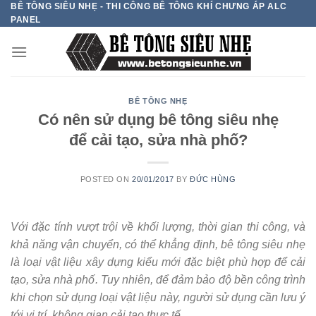
BÊ TÔNG SIÊU NHẸ - THI CÔNG BÊ TÔNG KHÍ CHƯNG ÁP ALC
Skip
PANEL
to
content
BÊ TÔNG NHẸ
Có nên sử dụng bê tông siêu nhẹ
để cải tạo, sửa nhà phố?
POSTED ON
20/01/2017
BY
ĐỨC HÙNG
Với đặc tính vượt trội về khối lượng, thời gian thi công, và
khả năng vận chuyển, có thể khẳng định, bê tông siêu nhẹ
là loại vật liệu xây dựng kiểu mới đặc biệt phù hợp để cải
tạo, sửa nhà phố. Tuy nhiên, để đảm bảo độ bền công trình
khi chọn sử dụng loại vật liệu này, người sử dụng cần lưu ý
tới vị trí, không gian cải tạo thực tế.