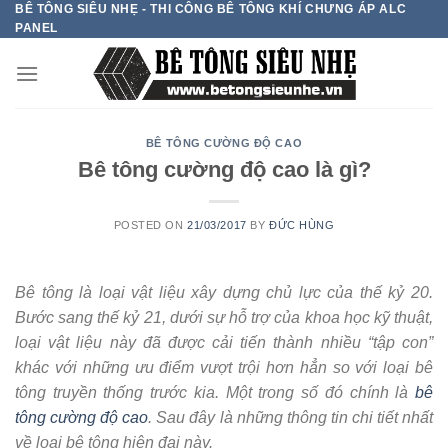
BÊ TÔNG SIÊU NHẸ - THI CÔNG BÊ TÔNG KHÍ CHƯNG ÁP ALC
Skip
PANEL
to
content
BÊ TÔNG CƯỜNG ĐỘ CAO
Bê tông cường độ cao là gì?
POSTED ON
21/03/2017
BY
ĐỨC HÙNG
Bê tông là loại vật liệu xây dựng chủ lực của thế kỷ 20.
Bước sang thế kỷ 21, dưới sự hỗ trợ của khoa học kỹ thuật,
loại vật liệu này đã được cải tiến thành nhiều “tập con”
khác với những ưu điểm vượt trội hơn hẳn so với loại bê
tông truyền thống trước kia. Một trong số đó chính là
bê
tông cường độ cao
. Sau đây là những thông tin chi tiết nhất
về loại bê tông hiện đại này.