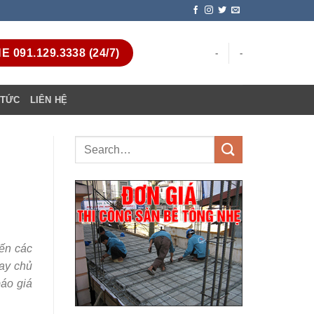
 091.129.3338 (24/7)
-
-
 TỨC
LIÊN HỆ
ến các
hay chủ
báo giá