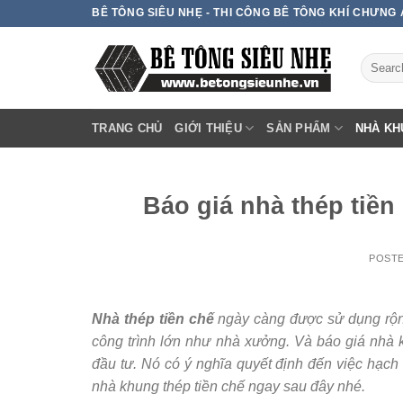
Skip
BÊ TÔNG SIÊU NHẸ - THI CÔNG BÊ TÔNG KHÍ CHƯNG
to
content
TRANG CHỦ
GIỚI THIỆU
SẢN PHẨM
NHÀ KH
Báo giá nhà thép tiề
POST
Nhà thép tiền chế
ngày càng được sử dụng rộng
công trình lớn như nhà xưởng. Và báo giá nhà 
đầu tư. Nó có ý nghĩa quyết định đến việc hạch 
nhà khung thép tiền chế ngay sau đây nhé.