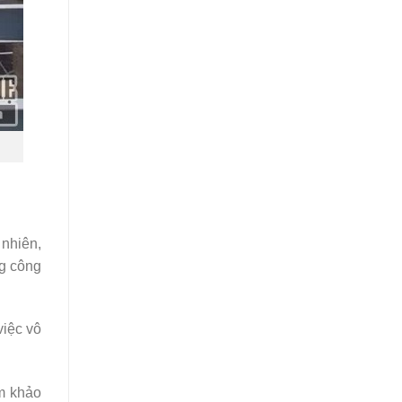
 nhiên,
ng công
việc vô
am khảo