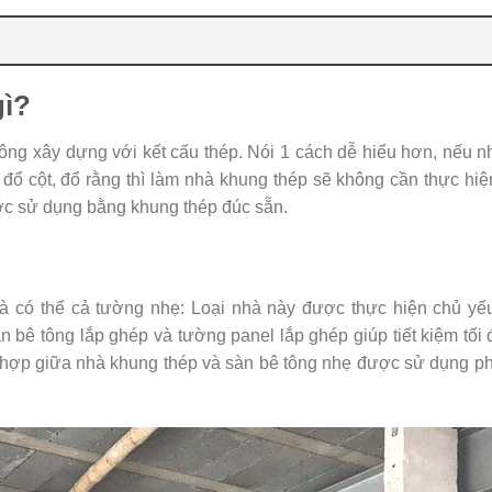
gì?
i công xây dựng với kết cấu thép. Nói 1 cách dễ hiểu hơn, nếu 
 đổ cột, đổ rằng thì làm nhà khung thép sẽ không cần thực hi
ợc sử dụng bằng khung thép đúc sẵn.
và có thể cả tường nhẹ: Loại nhà này được thực hiện chủ yế
 bê tông lắp ghép và tường panel lắp ghép giúp tiết kiệm tối 
ết hợp giữa nhà khung thép và sàn bê tông nhẹ được sử dụng p