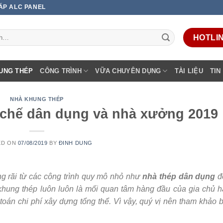
 ÁP ALC PANEL
HOTLINE
UNG THÉP
CÔNG TRÌNH
VỮA CHUYÊN DỤNG
TÀI LIỆU
TIN
NHÀ KHUNG THÉP
n chế dân dụng và nhà xưởng 2019
ED ON
07/08/2019
BY
ĐINH DUNG
 rãi từ các công trình quy mô nhỏ như
nhà thép dân dụng
đ
khung thép luôn luôn là mối quan tâm hàng đầu của gia chủ 
toán chi phí xây dựng tổng thể. Vì vậy, quý vị nên tham khảo 