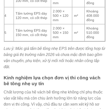
100 mm, có cốt thép
mm
đồng
2.000 ×
Khoảng
Tấm tường EPS dày
4
500 × 120
m²
408.000
120 mm, có cốt thép
mm
đồng
2.000 ×
Khoảng
Tấm tường EPS dày
5
500 × 150
m²
510.000
150 mm, có cốt thép
mm
đồng
Lưu ý: Mức giá tấm bê tông nhẹ EPS trên được tổng hợp từ
bảng giá thị trường năm 2026 và chưa mặc định bao gồm
vận chuyển, phụ kiện, xử lý mối nối hoặc nhân công lắp
đặt.
Kinh nghiệm lựa chọn đơn vị thi công vách
bê tông nhẹ uy tín
Chất lượng của hệ vách bê tông nhẹ không chỉ phụ thuộc
vào vật liệu mà còn chịu ảnh hưởng lớn từ năng lực của
đơn vị thi công. Vì vậy, chủ đầu tư cần xem xét kỹ hồ sơ