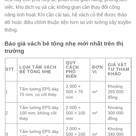
việc, khu dịch vụ và các không gian cần thay đổi công
năng linh hoạt. Khi cần cải tạo, hệ vách có thể được tháo
dỡ hoặc điều chỉnh thuận tiện hơn so với tường xây truyền
thống.
Báo giá vách bê tông nhẹ mới nhất trên thị
trường
QUY
GIÁ VẬT
LOẠI TẤM VÁCH
CÁCH
ĐƠN
STT
TƯ THAM
BÊ TÔNG NHẸ
PHỔ
VỊ
KHẢO
BIẾN
2.000 ×
Khoảng
Tấm tường EPS dày
1
500 × 70
m²
265.000
70 mm, có cốt thép
mm
đồng
Tấm tường EPS dày
2.000 ×
Khoảng
2
100 mm, không cốt
500 × 100
m²
300.000
thép
mm
đồng
2.000 ×
Khoảng
Tấm tường EPS dày
3
500 × 100
m²
340.000