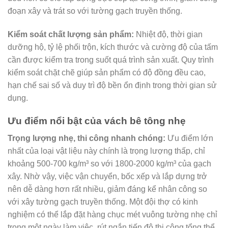
đoạn xây và trát so với tường gạch truyền thống.
Kiểm soát chất lượng sản phẩm:
Nhiệt độ, thời gian
dưỡng hộ, tỷ lệ phối trộn, kích thước và cường độ của tấm
cần được kiểm tra trong suốt quá trình sản xuất. Quy trình
kiểm soát chặt chẽ giúp sản phẩm có độ đồng đều cao,
hạn chế sai số và duy trì độ bền ổn định trong thời gian sử
dụng.
Ưu điểm nổi bật của vách bê tông nhẹ
Trọng lượng nhẹ, thi công nhanh chóng:
Ưu điểm lớn
nhất của loại vật liệu này chính là trọng lượng thấp, chỉ
khoảng 500-700 kg/m³ so với 1800-2000 kg/m³ của gạch
xây. Nhờ vậy, việc vận chuyển, bốc xếp và lắp dựng trở
nên dễ dàng hơn rất nhiều, giảm đáng kể nhân công so
với xây tường gạch truyền thống. Một đội thợ có kinh
nghiệm có thể lắp đặt hàng chục mét vuông tường nhẹ chỉ
trong một ngày làm việc, rút ngắn tiến độ thi công tổng thể