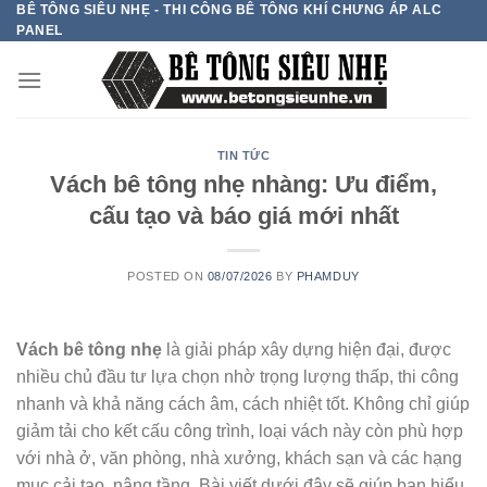
BÊ TÔNG SIÊU NHẸ - THI CÔNG BÊ TÔNG KHÍ CHƯNG ÁP ALC
Skip
PANEL
to
content
TIN TỨC
Vách bê tông nhẹ nhàng: Ưu điểm,
cấu tạo và báo giá mới nhất
POSTED ON
08/07/2026
BY
PHAMDUY
Vách bê tông nhẹ
là giải pháp xây dựng hiện đại, được
nhiều chủ đầu tư lựa chọn nhờ trọng lượng thấp, thi công
nhanh và khả năng cách âm, cách nhiệt tốt. Không chỉ giúp
giảm tải cho kết cấu công trình, loại vách này còn phù hợp
với nhà ở, văn phòng, nhà xưởng, khách sạn và các hạng
mục cải tạo, nâng tầng. Bài viết dưới đây sẽ giúp bạn hiểu