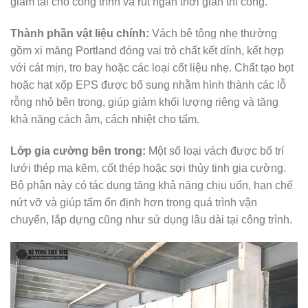
giảm tải cho công trình và rút ngắn thời gian thi công.
Thành phần vật liệu chính:
Vách bê tông nhẹ thường
gồm xi măng Portland đóng vai trò chất kết dính, kết hợp
với cát mịn, tro bay hoặc các loại cốt liệu nhẹ. Chất tạo bọt
hoặc hạt xốp EPS được bổ sung nhằm hình thành các lỗ
rỗng nhỏ bên trong, giúp giảm khối lượng riêng và tăng
khả năng cách âm, cách nhiệt cho tấm.
Lớp gia cường bên trong:
Một số loại vách được bố trí
lưới thép mạ kẽm, cốt thép hoặc sợi thủy tinh gia cường.
Bộ phận này có tác dụng tăng khả năng chịu uốn, hạn chế
nứt vỡ và giúp tấm ổn định hơn trong quá trình vận
chuyển, lắp dựng cũng như sử dụng lâu dài tại công trình.