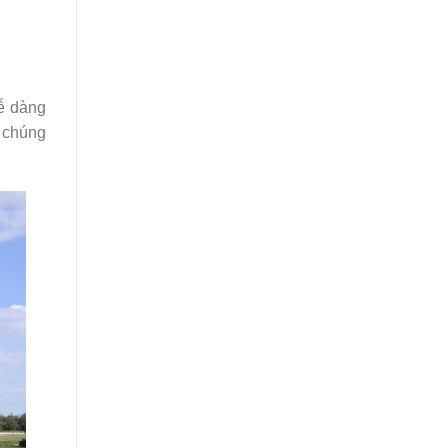
dễ dàng
 chúng