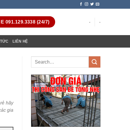
 091.129.3338 (24/7)
-
-
 TỨC
LIÊN HỆ
 rẻ hãy
các gia