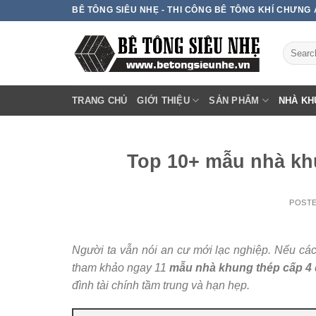
Skip
BÊ TÔNG SIÊU NHẸ - THI CÔNG BÊ TÔNG KHÍ CHƯNG
to
content
TRANG CHỦ
GIỚI THIỆU
SẢN PHẨM
NHÀ KH
Top 10+ mẫu nhà khu
POST
Người ta vẫn nói an cư mới lạc nghiệp. Nếu các
tham khảo ngay 11
mẫu nhà khung thép cấp 4
đình tài chính tầm trung và hạn hẹp.