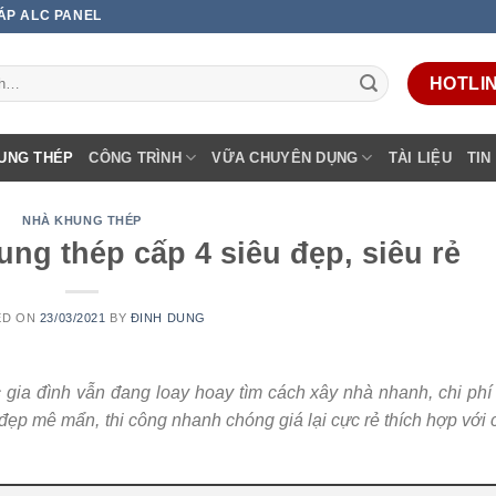
 ÁP ALC PANEL
HOTLINE
UNG THÉP
CÔNG TRÌNH
VỮA CHUYÊN DỤNG
TÀI LIỆU
TIN
NHÀ KHUNG THÉP
ng thép cấp 4 siêu đẹp, siêu rẻ
ED ON
23/03/2021
BY
ĐINH DUNG
 gia đình vẫn đang loay hoay tìm cách xây nhà nhanh, chi phí
đẹp mê mẩn, thi công nhanh chóng giá lại cực rẻ thích hợp với 