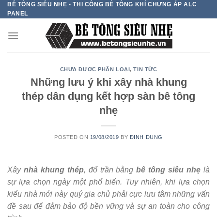
BÊ TÔNG SIÊU NHẸ - THI CÔNG BÊ TÔNG KHÍ CHƯNG ÁP ALC
Skip
PANEL
to
content
CHƯA ĐƯỢC PHÂN LOẠI
,
TIN TỨC
Những lưu ý khi xây nhà khung
thép dân dụng kết hợp sàn bê tông
nhẹ
POSTED ON
19/08/2019
BY
ĐINH DUNG
Xây
nhà khung thép
, đổ trần bằng
bê tông siêu nhẹ
là
sự lựa chọn ngày một phổ biến. Tuy nhiên, khi lựa chọn
kiểu nhà mới này quý gia chủ phải cực lưu tâm những vấn
đề sau để đảm bảo độ bền vững và sự an toàn cho công