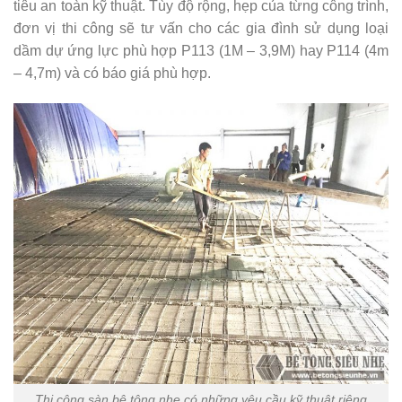
tiêu an toàn kỹ thuật. Tùy độ rộng, hẹp của từng công trình,
đơn vị thi công sẽ tư vấn cho các gia đình sử dụng loại
dầm dự ứng lực phù hợp P113 (1M – 3,9M) hay P114 (4m
– 4,7m) và có báo giá phù hợp.
Thi công sàn bê tông nhẹ có những yêu cầu kỹ thuật riêng