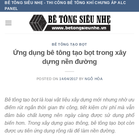
BÊ TÔNG SIÊU NHẸ - THI CÔNG BÊ TÔNG KHÍ CHƯNG ÁP ALC
Skip
PANEL
to
content
BÊ TÔNG TẠO BỌT
Ứng dụng bê tông tạo bọt trong xây
dựng nền đường
POSTED ON
14/04/2017
BY
NGÔ HÒA
Bê tông tạo bọt là loại vật liệu xây dựng mới nhưng nhờ ưu
điểm rút ngắn thời gian thi công, tiết kiệm chi phí mà vẫn
đảm bảo chất lượng nên ngày càng được sử dụng phổ
biến hơn. Trong xây dựng giao thông, bê tông tạo bọt còn
được ưu tiên ứng dụng rộng rãi để làm nền đường.