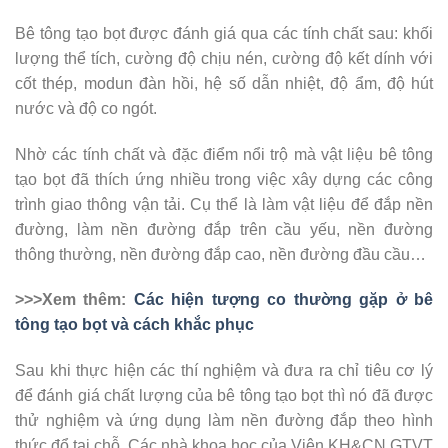
Bê tông tạo bọt được đánh giá qua các tính chất sau: khối
lượng thể tích, cường độ chịu nén, cường độ kết dính với
cốt thép, modun đàn hồi, hệ số dẫn nhiệt, độ ẩm, độ hút
nước và độ co ngót.
Nhờ các tính chất và đặc điểm nổi trộ mà vật liệu bê tông
tạo bọt đã thích ứng nhiều trong việc xây dựng các công
trình giao thông vận tải. Cụ thể là làm vật liệu để đắp nền
đường, làm nền đường đắp trên cầu yếu, nền đường
thông thường, nền đường đắp cao, nền đường đầu cầu…
>>>Xem thêm:
Các hiện tượng co thường gặp ở bê
tông tạo bọt và cách khắc phục
Sau khi thực hiện các thí nghiệm và đưa ra chỉ tiêu cơ lý
để đánh giá chất lượng của bê tông tạo bọt thì nó đã được
thử nghiệm và ứng dụng làm nền đường đắp theo hình
thức đổ tại chỗ. Các nhà khoa học của Viện KH&CN GTVT