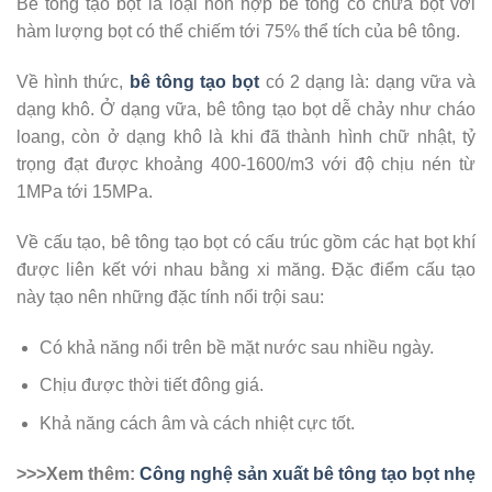
Bê tông tạo bọt là loại hỗn hợp bê tông có chứa bọt với
hàm lượng bọt có thể chiếm tới 75% thể tích của bê tông.
Về hình thức,
bê tông tạo bọt
có 2 dạng là: dạng vữa và
dạng khô. Ở dạng vữa, bê tông tạo bọt dễ chảy như cháo
loang, còn ở dạng khô là khi đã thành hình chữ nhật, tỷ
trọng đạt được khoảng 400-1600/m3 với độ chịu nén từ
1MPa tới 15MPa.
Về cấu tạo, bê tông tạo bọt có cấu trúc gồm các hạt bọt khí
được liên kết với nhau bằng xi măng. Đặc điểm cấu tạo
này tạo nên những đặc tính nổi trội sau:
Có khả năng nổi trên bề mặt nước sau nhiều ngày.
Chịu được thời tiết đông giá.
Khả năng cách âm và cách nhiệt cực tốt.
>>>Xem thêm:
Công nghệ sản xuất bê tông tạo bọt nhẹ