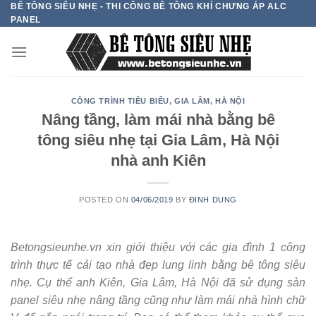
BÊ TÔNG SIÊU NHẸ - THI CÔNG BÊ TÔNG KHÍ CHƯNG ÁP ALC
Skip
PANEL
to
content
CÔNG TRÌNH TIÊU BIỂU
,
GIA LÂM
,
HÀ NỘI
Nâng tầng, làm mái nhà bằng bê
tông siêu nhẹ tại Gia Lâm, Hà Nội
nhà anh Kiên
POSTED ON
04/06/2019
BY
ĐINH DUNG
Betongsieunhe.vn xin giới thiệu với các gia đình 1 công
trình thực tế cải tạo nhà đẹp lung linh bằng bê tông siêu
nhẹ. Cụ thể anh Kiên, Gia Lâm, Hà Nội đã sử dụng sàn
panel siêu nhẹ nâng tầng cũng như làm mái nhà hình chữ