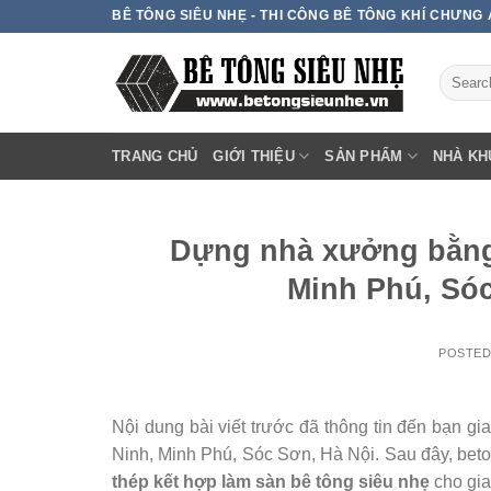
Skip
BÊ TÔNG SIÊU NHẸ - THI CÔNG BÊ TÔNG KHÍ CHƯNG
to
content
TRANG CHỦ
GIỚI THIỆU
SẢN PHẨM
NHÀ KH
Dựng nhà xưởng bằng 
Minh Phú, Sóc
POSTE
Nội dung bài viết trước đã thông tin đến bạn g
Ninh, Minh Phú, Sóc Sơn, Hà Nội. Sau đây, beto
thép kết hợp làm sàn bê tông siêu nhẹ
cho gia