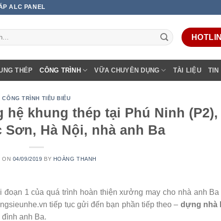
 ÁP ALC PANEL
HOTLINE
UNG THÉP
CÔNG TRÌNH
VỮA CHUYÊN DỤNG
TÀI LIỆU
TIN
CÔNG TRÌNH TIÊU BIỂU
hệ khung thép tại Phú Ninh (P2),
 Sơn, Hà Nội, nhà anh Ba
D ON
04/09/2019
BY
HOÀNG THANH
iai đoạn 1 của quá trình hoàn thiện xưởng may cho nhà anh B
ngsieunhe.vn tiếp tục gửi đến bạn phần tiếp theo –
dựng nhà
 đình anh Ba.