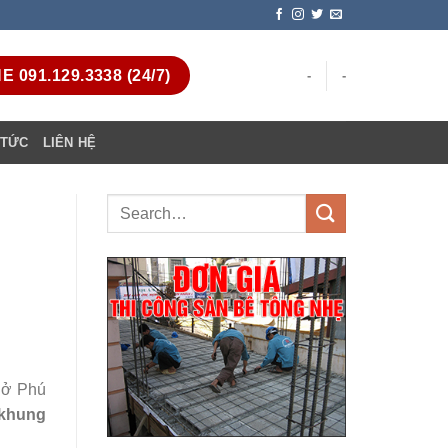
 091.129.3338 (24/7)
-
-
 TỨC
LIÊN HỆ
a ở Phú
 khung