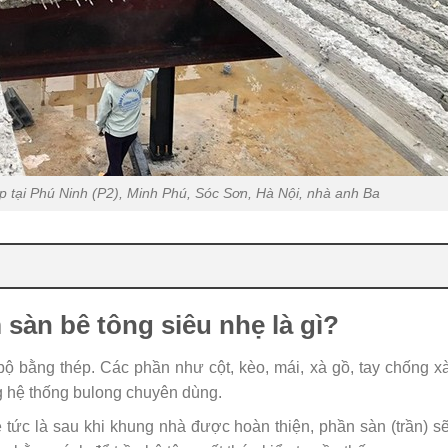
tại Phú Ninh (P2), Minh Phú, Sóc Sơn, Hà Nội, nhà anh Ba
sàn bê tông siêu nhẹ là gì?
bộ bằng thép. Các phần như cột, kèo, mái, xà gồ, tay chống 
g hệ thống bulong chuyên dùng.
 tức là sau khi khung nhà được hoàn thiện, phần sàn (trần) 