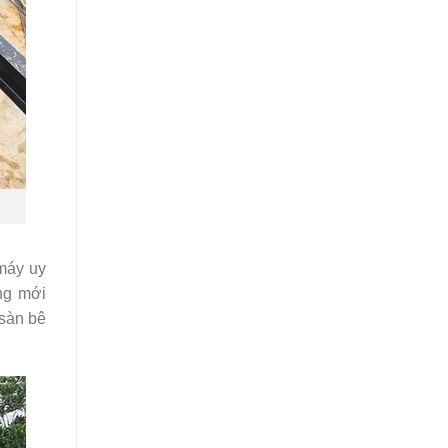
 máy uy
ng mới
sàn bê