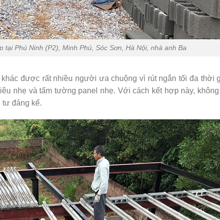
tại Phú Ninh (P2), Minh Phú, Sóc Sơn, Hà Nội, nhà anh Ba
khác được rất nhiều người ưa chuộng vì rút ngắn tối đa thời g
iêu nhẹ và tấm tường panel nhẹ. Với cách kết hợp này, không 
 tư đáng kể.