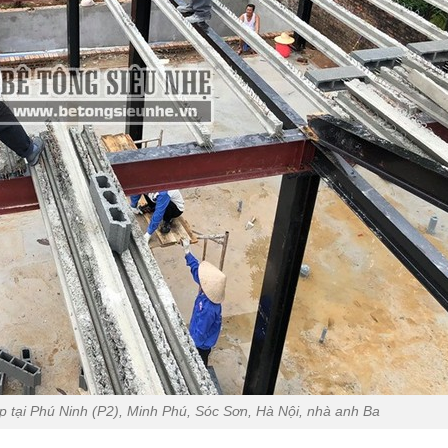
tại Phú Ninh (P2), Minh Phú, Sóc Sơn, Hà Nội, nhà anh Ba