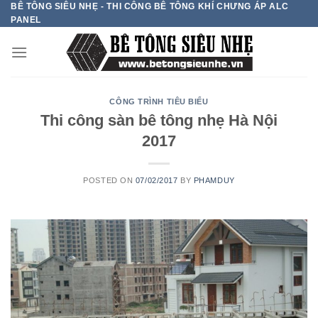
BÊ TÔNG SIÊU NHẸ - THI CÔNG BÊ TÔNG KHÍ CHƯNG ÁP ALC
Skip
PANEL
to
content
CÔNG TRÌNH TIÊU BIỂU
Thi công sàn bê tông nhẹ Hà Nội
2017
POSTED ON
07/02/2017
BY
PHAMDUY