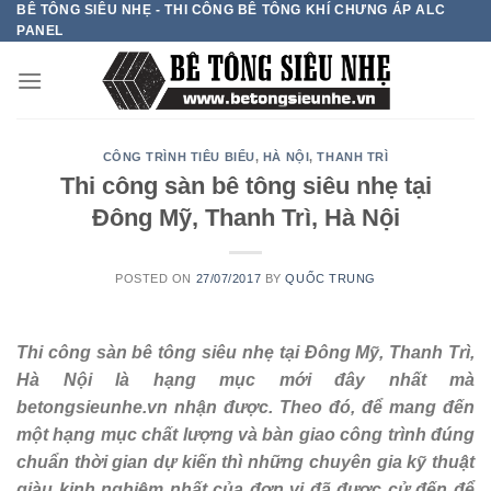
BÊ TÔNG SIÊU NHẸ - THI CÔNG BÊ TÔNG KHÍ CHƯNG ÁP ALC
Skip
PANEL
to
content
CÔNG TRÌNH TIÊU BIỂU
,
HÀ NỘI
,
THANH TRÌ
Thi công sàn bê tông siêu nhẹ tại
Đông Mỹ, Thanh Trì, Hà Nội
POSTED ON
27/07/2017
BY
QUỐC TRUNG
Thi công sàn bê tông siêu nhẹ tại Đông Mỹ, Thanh Trì,
Hà Nội là hạng mục mới đây nhất mà
betongsieunhe.vn nhận được. Theo đó, để mang đến
một hạng mục chất lượng và bàn giao công trình đúng
chuẩn thời gian dự kiến thì những chuyên gia kỹ thuật
giàu kinh nghiệm nhất của đơn vị đã được cử đến để