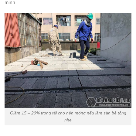
minh.
Giảm 15 – 20% trọng tải cho nên móng nếu làm sàn bê tông
nhẹ