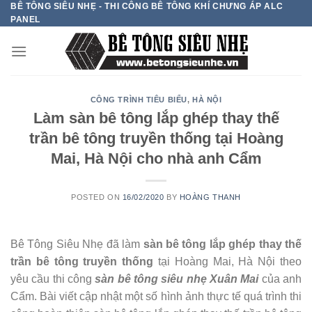
BÊ TÔNG SIÊU NHẸ - THI CÔNG BÊ TÔNG KHÍ CHƯNG ÁP ALC
Skip
PANEL
to
content
CÔNG TRÌNH TIÊU BIỂU
,
HÀ NỘI
Làm sàn bê tông lắp ghép thay thế
trần bê tông truyền thống tại Hoàng
Mai, Hà Nội cho nhà anh Cẩm
POSTED ON
16/02/2020
BY
HOÀNG THANH
Bê Tông Siêu Nhẹ đã làm
sàn bê tông lắp ghép thay thế
trần bê tông truyền thống
tại Hoàng Mai, Hà Nội theo
yêu cầu thi công
sàn bê tông siêu nhẹ Xuân Mai
của anh
Cẩm. Bài viết cập nhật một số hình ảnh thực tế quá trình thi