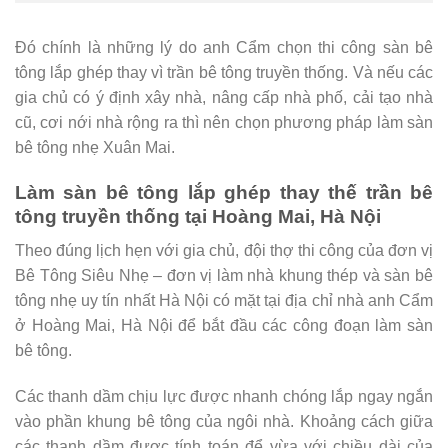
Đó chính là những lý do anh Cẩm chọn thi công sàn bê
tông lắp ghép thay vì trần bê tông truyền thống. Và nếu các
gia chủ có ý định xây nhà, nâng cấp nhà phố, cải tạo nhà
cũ, cơi nới nhà rộng ra thì nên chọn phương pháp làm sàn
bê tông nhẹ Xuân Mai.
Làm sàn bê tông lắp ghép thay thế trần bê
tông truyền thống tại Hoàng Mai, Hà Nội
Theo đúng lịch hẹn với gia chủ, đội thợ thi công của đơn vị
Bê Tông Siêu Nhẹ – đơn vị làm nhà khung thép và sàn bê
tông nhẹ uy tín nhất Hà Nội có mặt tại địa chỉ nhà anh Cẩm
ở Hoàng Mai, Hà Nội để bắt đầu các công đoạn làm sàn
bê tông.
Các thanh dầm chịu lực được nhanh chóng lắp ngay ngắn
vào phần khung bê tông của ngôi nhà. Khoảng cách giữa
các thanh dầm được tính toán để vừa với chiều dài của