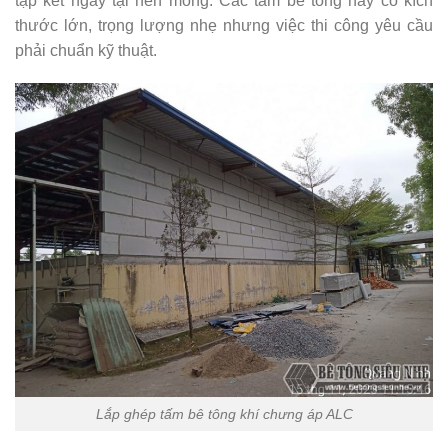
tập kết ngay tại nền móng. Các tấm bê tông này có kích
thước lớn, trọng lượng nhẹ nhưng việc thi công yêu cầu
phải chuẩn kỹ thuật.
Lắp ghép tấm bê tông khí chưng áp ALC