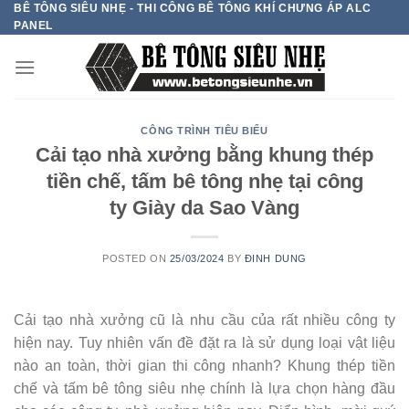
BÊ TÔNG SIÊU NHẸ - THI CÔNG BÊ TÔNG KHÍ CHƯNG ÁP ALC
Skip
PANEL
to
content
CÔNG TRÌNH TIÊU BIỂU
Cải tạo nhà xưởng bằng khung thép
tiền chế, tấm bê tông nhẹ tại công
ty Giày da Sao Vàng
POSTED ON
25/03/2024
BY
ĐINH DUNG
Cải tạo nhà xưởng cũ là nhu cầu của rất nhiều công ty
hiện nay. Tuy nhiên vấn đề đặt ra là sử dụng loại vật liệu
nào an toàn, thời gian thi công nhanh? Khung thép tiền
chế và tấm bê tông siêu nhẹ chính là lựa chọn hàng đầu