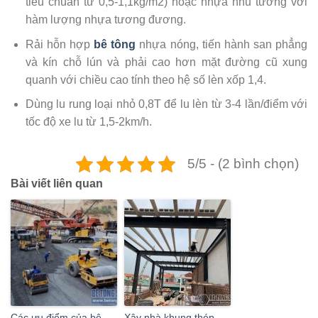
tiêu chuẩn từ 0,5-1,1kg/m2) hoặc nhựa nhũ tương với
hàm lượng nhựa tương đương.
Rải hỗn hợp
bê tông
nhựa nóng, tiến hành san phẳng
và kín chỗ lún và phải cao hơn mặt đường cũ xung
quanh với chiều cao tính theo hệ số lèn xốp 1,4.
Dùng lu rung loại nhỏ 0,8T để lu lèn từ 3-4 lần/điểm với
tốc độ xe lu từ 1,5-2km/h.
5/5 - (2 bình chọn)
Bài viết liên quan
Các ưu điểm của bê
Xây nhà khung thép