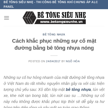
BÊ TÔNG SIÊU NHẸ - THI CÔNG BÊ TÔNG KHÍ CHƯNG ÁP ALC
Skip
PANEL
to
content
BÊ TÔNG NHỰA
Cách khắc phục những sự cố mặt
đường bằng bê tông nhựa nóng
POSTED ON
24/04/2017
BY
NGÔ HÒA
Những sự cố hư hỏng nhanh của mặt đường bê tông nhựa
ở Việt Nam do rất nhiều nguyên nhân gây ra với các hiện
tượng chủ yếu sau: Xô dồn lớp mặt
bê tông nhựa
, lún vệt
xe, khe nứt rạn bong bật, lún nứt cao su …Những sự cố
này nếu không được khắc phục kịp thời sẽ dễ gây ra hư
hỏng trên diện rộng và gây mất an toàn giao thông.